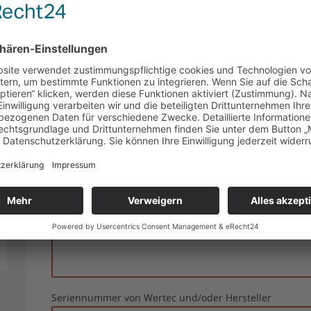
Telefonnummer für Rückfragen
*
Standort
*
Fehlercode, falls verfügbar
Fehlerbeschreibung (alternativ)
Seriennummer von Wertec und/oder Hersteller