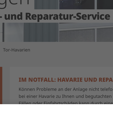
- und Reparatur-Service
Tor-Havarien
IM NOTFALL: HAVARIE UND REPA
Können Probleme an der Anlage nicht telef
bei einer Havarie zu Ihnen und begutachten 
Fällen oder Einfahrtschäden kann durch ein
gemacht werden.