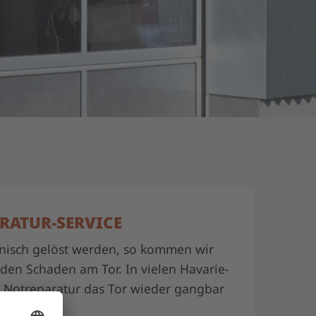
RATUR-SERVICE
onisch gelöst werden, so kommen wir
den Schaden am Tor. In vielen Havarie-
e Notreparatur das Tor wieder gangbar