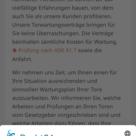
vielfältige Erfahrungen bauen, von dem
auch Sie als unsere Kunden profitieren.
Unsere Torwartungsverträge bringen für
Sie keine Überraschungen. Die Verträge
beinhalten sämtliche Kosten für Wartung,
Prüfung nach ASR A1.7
sowie die
Anfahrt.
Wir nehmen uns Zeit, um Ihnen einen für
Ihre Situation ausreichenden und
sinnvollen Wartungsplan Ihrer Tore
auszuarbeiten. Wir informieren Sie, welche
Arbeiten und Prüfungen an Ihren Toren
vom Gesetzgeber vorgeschrieben sind und
welche Arbeiten dazu führen, dass Ihre
Tore zum optimalen Betrieb Ihres