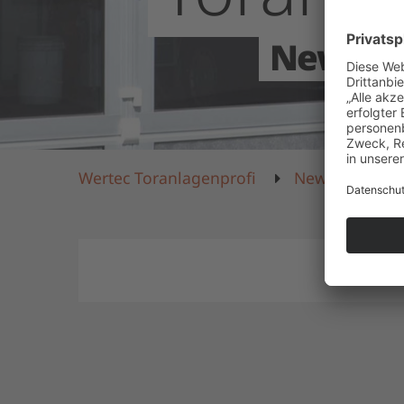
News
Wertec Toranlagenprofi
News
New